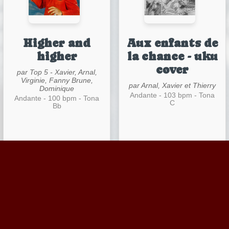
Higher and
Aux enfants de
higher
la chance - uku
cover
par Top 5 - Xavier, Arnal,
Virginie, Fanny Brune,
par Arnal, Xavier et Thierry
Dominique
Andante - 103 bpm - Tona
Andante - 100 bpm - Tona
C
Bb
11 titres.