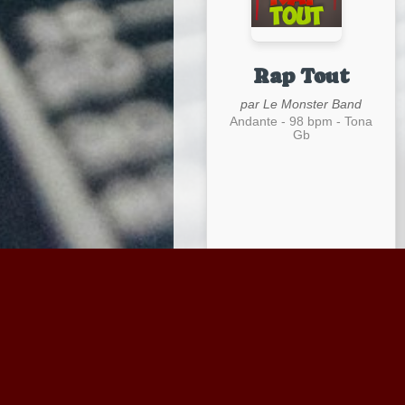
Rap Tout
par Le Monster Band
Andante - 98 bpm - Tona
Gb