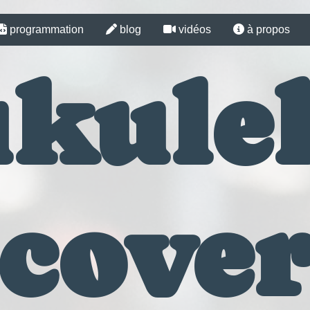
programmation
blog
vidéos
à propos
kule
cove