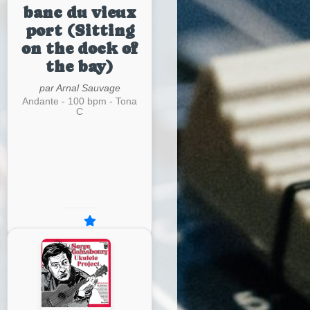
banc du vieux
port (Sitting
on the dock of
the bay)
par Arnal Sauvage
Andante - 100 bpm - Tona
C