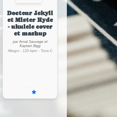
Docteur Jekyll
et Mister Hyde
- ukulele cover
et mashup
par Arnal Sauvage et
Kaptain Bigg
Allegro - 120 bpm - Tona C