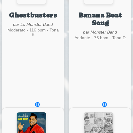
Ghostbusters
Banana Boat
Song
par Le Monster Band
Moderato - 116 bpm - Tona
par Monster Band
B
Andante - 76 bpm - Tona D