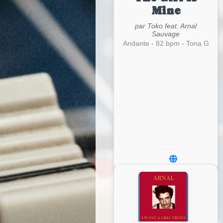
Mine
par Toko feat. Arnal
Sauvage
Andante - 82 bpm - Tona G