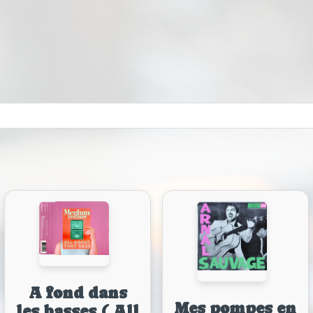
A fond dans
Mes pompes en
les basses ( All