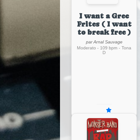
I want a Grec
Frites ( I want
to break free )
par Arnal Sauvage
Moderato - 109 bpm - Tona
D