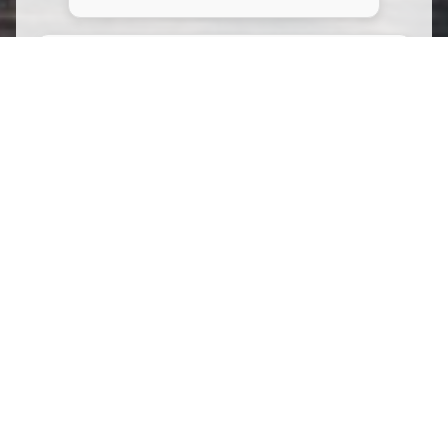
Mes pompes en daim bleu (
Blue Suede Shoes )
par Arnal Sauvage
180 bpm - tona A - le 16/04/2024