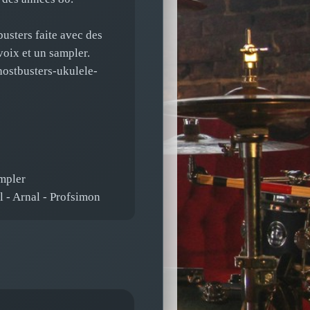
busters faite avec des
voix et un sampler.
ostbusters-ukulele-
ampler
il - Arnal - Profsimon