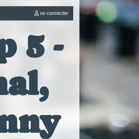
se connecter
p 5 -
al,
anny