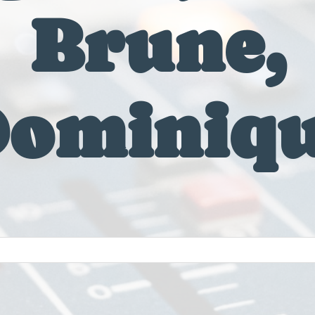
Brune,
ominiq