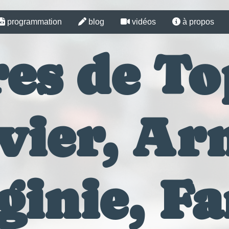
programmation
blog
vidéos
à propos
es de To
vier, Arn
ginie, F