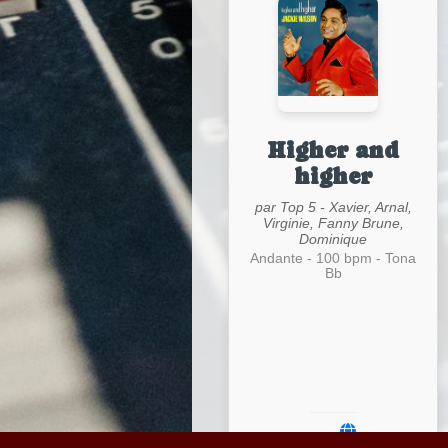
Higher and
higher
par Top 5 - Xavier, Arnal,
Virginie, Fanny Brune,
Dominique
Andante - 100 bpm - Tona
Bb