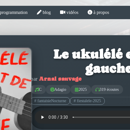
programmation
blog
vidéos
à propos
Le ukulélé 
gauch
Arnal sauvage
par
C
Adagio
2025
319 écoutes
# fantaisieNocturne
# fiestalele-2025