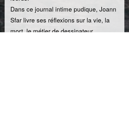
Dans ce journal intime pudique, Joann
Sfar livre ses réflexions sur la vie, la
mort, le métier de dessinateur,
l'apprentissage de la musique. Il
raconte son ravissement de rencontrer
Renaud, de cotoyer Riad, Marjane,
Lewis, Sandrina, Tautmina, et on se dit
qu'il en a de la chance. Il distribue
souvent le beau rôle aux autres, se
faisant passer pour un grand enfant
naïf et benêt, lourdaud et maladroit,