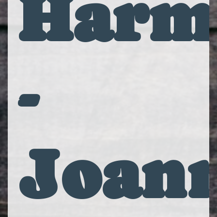
Harm
-
Joan