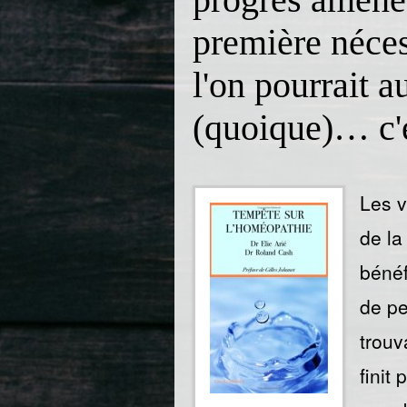
première nécess
l'on pourrait a
(quoique)… c'e
Les v
de la
bénéf
de pe
trouv
finit