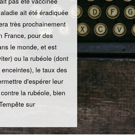
'ait pas été vaccinée
maladie ait été éradiquée
 sera très prochainement
n France, pour des
ns le monde, et est
ter) ou la rubéole (dont
enceintes), le taux des
permettre d'espérer leur
 contre la rubéole, bien
h Tempête sur