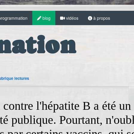
rogrammation
blog
vidéos
à propos
nation
brique lectures
contre l'hépatite B a été un
té publique. Pourtant, n'oubl
 par certains vaccins, qui s