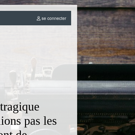
se connecter
 tragique
ions pas les
ont de