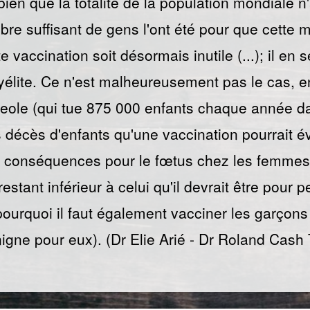
bien que la totalité de la population mondiale n
bre suffisant de gens l'ont été pour que cette 
te vaccination soit désormais inutile (...); il en
élite. Ce n'est malheureusement pas le cas, e
ole (qui tue 875 000 enfants chaque année da
écès d'enfants qu'une vaccination pourrait évi
es conséquences pour le fœtus chez les femmes 
estant inférieur à celui qu'il devrait être pour 
 pourquoi il faut également vacciner les garçons
bénigne pour eux). (Dr Elie Arié - Dr Roland Cas