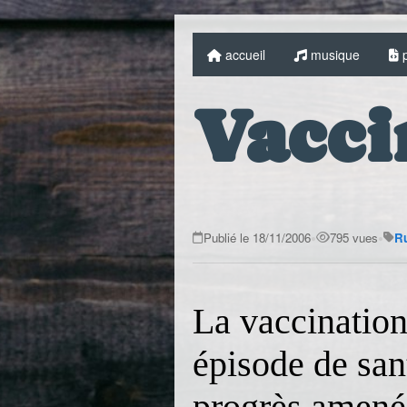
accueil
musique
p
Vacci
•
•
Publié le 18/11/2006
795 vues
Ru
La vaccination 
épisode de san
progrès amenés