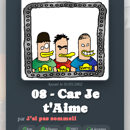
Ajouté le 01/05/2002
08 - Car Je
t'Aime
J'ai pas sommeil
par
Am
Allegro
2002
4 écoutes