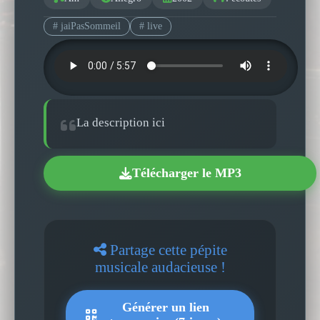
# jaiPasSommeil
# live
La description ici
Télécharger le MP3
Partage cette pépite
musicale audacieuse !
Générer un lien